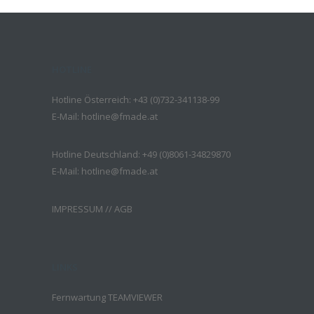
HOTLINE
Hotline Österreich: +43 (0)732-341138-99
E-Mail:
hotline@fmade.at
Hotline Deutschland: +49 (0)8061-34829870
E-Mail:
hotline@fmade.at
IMPRESSUM
//
AGB
LINKS
Fernwartung TEAMVIEWER