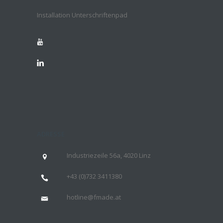
Installation Unterschriftenpad
ADRESSE
Industriezeile 56a, 4020 Linz
+43 (
0)732 3411380
hotline@fmade.at