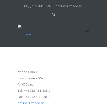
+43 (0)732-341138-99
hotline@fmade.at
fmade GmbH
Industriezeile 56a
A-4020 Linz
Tel.: +43 732 / 341138-0
Fax: +43 732 /341138-20
hotline@fmade.at