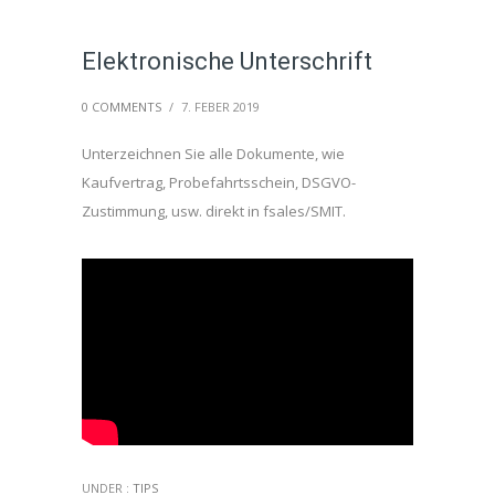
Elektronische Unterschrift
0 COMMENTS
/
7. FEBER 2019
Unterzeichnen Sie alle Dokumente, wie
Kaufvertrag, Probefahrtsschein, DSGVO-
Zustimmung, usw. direkt in fsales/SMIT.
UNDER :
TIPS