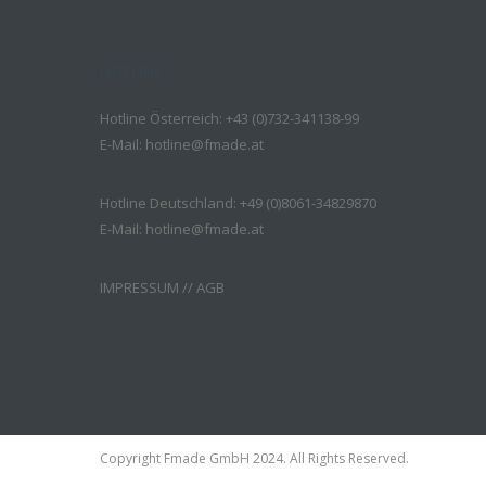
HOTLINE
Hotline Österreich: +43 (0)732-341138-99
E-Mail:
hotline@fmade.at
Hotline Deutschland: +49 (0)8061-34829870
E-Mail:
hotline@fmade.at
IMPRESSUM
//
AGB
Copyright Fmade GmbH 2024. All Rights Reserved.