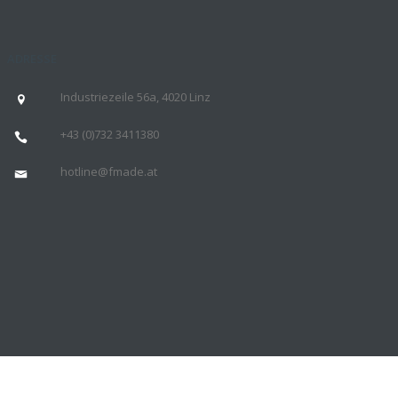
ADRESSE
Industriezeile 56a, 4020 Linz
+43 (
0)732 3411380
hotline@fmade.at