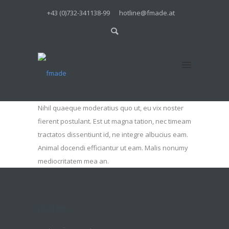
+43 (0)732-341138-99
hotline@fmade.at
Nihil quaeque moderatius quo ut, eu vix noster
fierent postulant. Est ut magna tation, nec timeam
tractatos dissentiunt id, ne integre albucius eam.
Animal docendi efficiantur ut eam. Malis nonumy
mediocritatem mea an.
HOTLINE