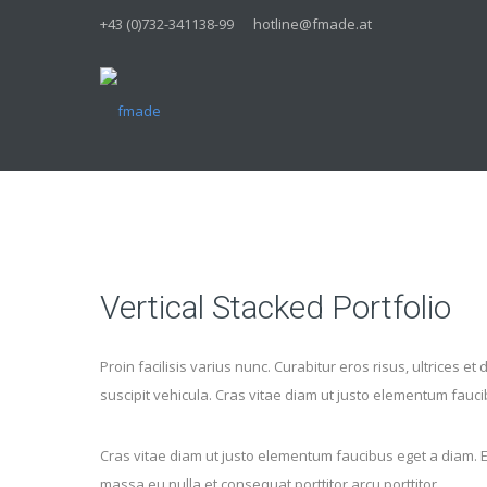
+43 (0)732-341138-99
hotline@fmade.at
Vertical Stacked Portfolio
Proin facilisis varius nunc. Curabitur eros risus, ultrices et
suscipit vehicula. Cras vitae diam ut justo elementum fau
Cras vitae diam ut justo elementum faucibus eget a diam.
massa eu nulla et consequat porttitor arcu porttitor.