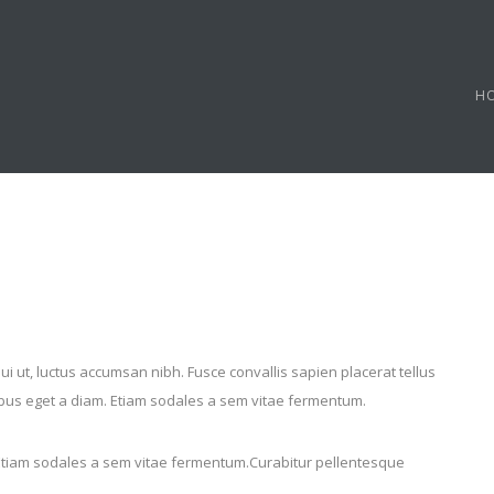
H
 dui ut, luctus accumsan nibh. Fusce convallis sapien placerat tellus
cibus eget a diam. Etiam sodales a sem vitae fermentum.
 Etiam sodales a sem vitae fermentum.Curabitur pellentesque