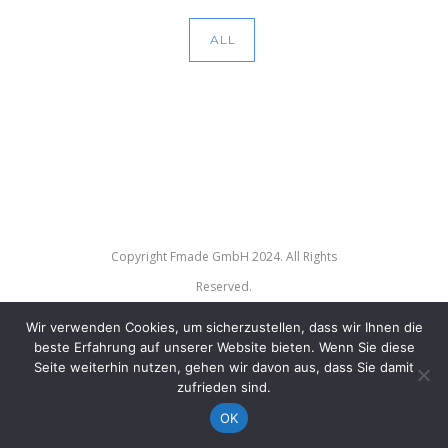
ALL
Copyright Fmade GmbH 2024. All Rights
Reserved.
Wir verwenden Cookies, um sicherzustellen, dass wir Ihnen die
WordPress Appliance
- Powered by
TurnKey Linux
beste Erfahrung auf unserer Website bieten. Wenn Sie diese
Seite weiterhin nutzen, gehen wir davon aus, dass Sie damit
zufrieden sind.
OK