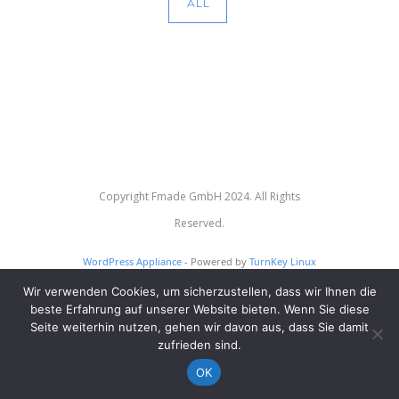
ALL
Copyright Fmade GmbH 2024. All Rights
Reserved.
WordPress Appliance
- Powered by
TurnKey Linux
Wir verwenden Cookies, um sicherzustellen, dass wir Ihnen die
beste Erfahrung auf unserer Website bieten. Wenn Sie diese
Seite weiterhin nutzen, gehen wir davon aus, dass Sie damit
zufrieden sind.
OK